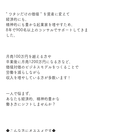
" ワタシだけの価値 " を資産に変えて
経済的にも、
精神的にも豊かな起業家を増やすため、
8年で900名以上のコンサルでサポートしてきま
した。
月商100万円を越える方や
卒業後に月商1200万円になる方など、
価値対価のビジネスモデルをつくることで
労働を減らしながら
収入を増やしている方が多数います！
一人で悩まず、
あなたも経済的、精神的豊かな
働き方にシフトしませんか？
◆こんな方にオススメです◆