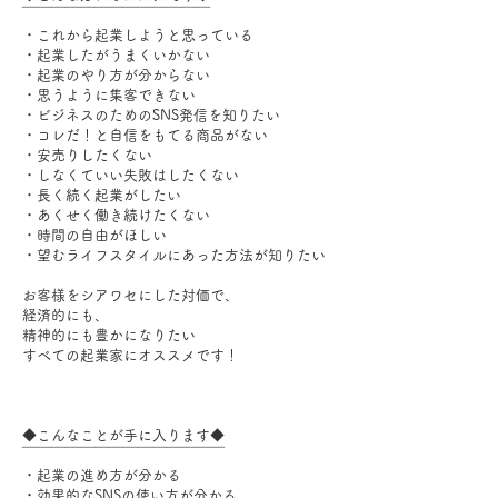
￣￣￣￣￣￣￣￣￣￣￣￣￣
・これから起業しようと思っている
・起業したがうまくいかない
・起業のやり方が分からない
・思うように集客できない
・ビジネスのためのSNS発信を知りたい
・コレだ！と自信をもてる商品がない
・安売りしたくない
・しなくていい失敗はしたくない
・長く続く起業がしたい
・あくせく働き続けたくない
・時間の自由がほしい
・望むライフスタイルにあった方法が知りたい
お客様をシアワセにした対価で、
経済的にも、
精神的にも豊かになりたい
すべての起業家にオススメです！
◆こんなことが手に入ります◆
￣￣￣￣￣￣￣￣￣￣￣￣￣￣
・起業の進め方が分かる
・効果的なSNSの使い方が分かる