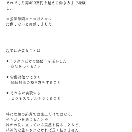
それでも月商400万円を越える働き方まで経験
し、
≪労働時間≫と≪収入≫は
比例しないと実感しました。
起業に必要なことは、
⚫︎ " ワタシだけの価値 " を活かした
商品をつくること
⚫︎ 労働対価ではなく
価値対価の働き方をすること
⚫︎ それらが実現する
ビジネスモデルをつくること
特に女性の起業では売上だけではなく、
やりがいを感じることや
誰かの役に立っている実感を得ることなど、
精神的な豊かさがなければ長く続きません。