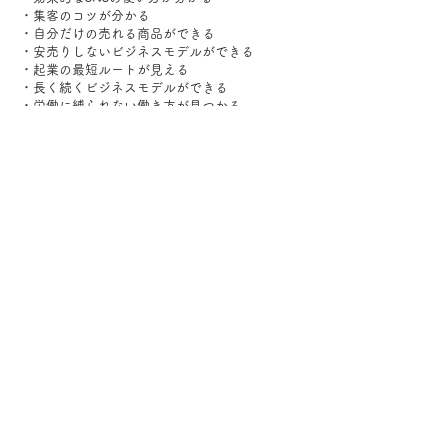
・集客のコツが分かる
・自分だけの売れる商品ができる
・安売りしないビジネスモデルができる
・起業の最短ルートが見える
・長く続くビジネスモデルができる
・労働に縛られない働き方が見つかる
・時間の自由になる働き方が見つかる
・理想のライフスタイルの叶え方が見つかる
◆個別コンサルティング・概要◆
￣￣￣￣￣￣￣￣￣￣￣￣￣￣￣
【料金】
60分コンサル＊44,000円
≪初回限定≫＊11,000円
※「初回限定」は片野のコンサル・セミナーを
はじめてご参加される方がご利用いただけます
（LIVE配信、動画コンテンツのみの方はご利用
いただけます）
【方法】
ZOOM
※URLをクリックするだけで、無料でオンライ
ン通話ができます