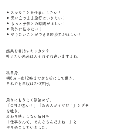
⚫︎ スキなことを仕事にしたい！
⚫︎ 思い立つまま旅行にいきたい！
⚫︎ もっと子供との時間がほしい！
⚫︎ 海外に住みたい！
⚫︎ やりたいことができる経済力がほしい！
起業を目指すキッカケや
叶えたい未来は人それぞれ違いますよね。
私自身、
朝8時～夜12時まで身を粉にして働き、
それでも年収は270万円。
周りにもうまく馴染めず、
「会社が悪い！」「あの人がイヤだ！」とグチ
を吐き、
変わり映えしない毎日を
「仕事なんて、そんなもんだよね…」と
やり過ごしていました。